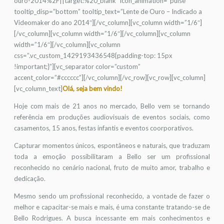
ouro-2014%2F||target:%20_blank” icon_animation=”pulse”
tooltip_disp=”bottom” tooltip_text=”Lente de Ouro – Indicado a
Videomaker do ano 2014″][/vc_column][vc_column width=”1/6″]
[/vc_column][vc_column width=”1/6″][/vc_column][vc_column
width=”1/6″][/vc_column][vc_column
css=”.vc_custom_1429193436548{padding-top: 15px
!important;}”][vc_separator color=”custom”
accent_color=”#cccccc”][/vc_column][/vc_row][vc_row][vc_column]
[vc_column_text]
Olá, seja bem vindo!
Hoje com mais de 21 anos no mercado, Bello vem se tornando
referência em produções audiovisuais de eventos sociais, como
casamentos, 15 anos, festas infantis e eventos coorporativos.
Capturar momentos únicos, espontâneos e naturais, que traduzam
toda a emoção possibilitaram a Bello ser um profissional
reconhecido no cenário nacional, fruto de muito amor, trabalho e
dedicação.
Mesmo sendo um profissional reconhecido, a vontade de fazer o
melhor e capacitar-se mais e mais, é uma constante tratando-se de
Bello Rodrigues. A busca incessante em mais conhecimentos e