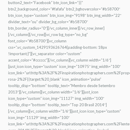
button2_text=”Facebook” btn_icon_link=”||”
btn2_background_color=”#fafafa” btn2_bghovercolor=”#b58700″
btn_icon_type=”custom” btn_icon_img=”9198″ btn_img_width=”22″
divider_text=”ou” divider_bg_color=”#b58700″
btn_border_radius=”0″][/vc_column_inner][/vc_row_inner]
[/vc_column][/vc_row][vc_row bg_type=”no_bg”
font_color=”#b58700″][vc_column
css=”.vc_custom_1429193626764{padding-bottom: 18px
!important;}”][vc_separator color=”custom”
accent_color=”#cccccc”][/vc_column][vc_column width=”1/6″]
[just_icon icon_type=”custom” icon_img=”10975″ img_width=”100″
icon_link=”url:http%3A%2F%2Finspirationphotographers.com%2Fprop
rosa-2%2F||target:%20_blank” icon_animation=”pulse”
tooltip_disp=”bottom” tooltip_text=”Membro desde Setembro
2013″][/vc_column][vc_column width=”1/6″][just_icon
icon_type=”custom” icon_img=”11127″ img_width=”100″
tooltip_disp=”bottom” tooltip_text=”Top 20 Brasil 2014″]
[/vc_column][vc_column width=”1/6″][just_icon icon_type=”custom”
icon_img=”11129″ img_width=”100″
icon_link=”url:http%3A%2F%2Finspirationphotographers.com%2Flente