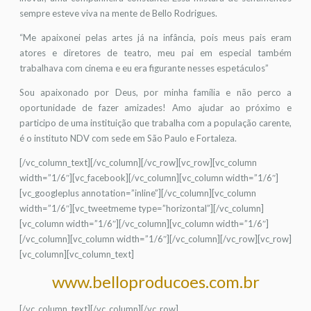
sempre esteve viva na mente de Bello Rodrigues.
“Me apaixonei pelas artes já na infância, pois meus pais eram
atores e diretores de teatro, meu pai em especial também
trabalhava com cinema e eu era figurante nesses espetáculos”
Sou apaixonado por Deus, por minha família e não perco a
oportunidade de fazer amizades! Amo ajudar ao próximo e
participo de uma instituição que trabalha com a população carente,
é o instituto NDV com sede em São Paulo e Fortaleza.
[/vc_column_text][/vc_column][/vc_row][vc_row][vc_column
width=”1/6″][vc_facebook][/vc_column][vc_column width=”1/6″]
[vc_googleplus annotation=”inline”][/vc_column][vc_column
width=”1/6″][vc_tweetmeme type=”horizontal”][/vc_column]
[vc_column width=”1/6″][/vc_column][vc_column width=”1/6″]
[/vc_column][vc_column width=”1/6″][/vc_column][/vc_row][vc_row]
[vc_column][vc_column_text]
www.belloproducoes.com.br
[/vc_column_text][/vc_column][/vc_row]