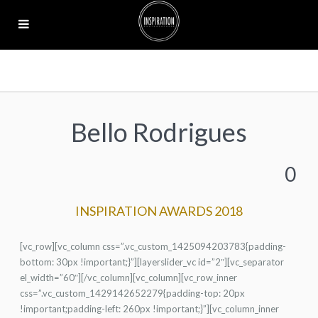
Bello Rodrigues
0
INSPIRATION AWARDS 2018
[vc_row][vc_column css=”.vc_custom_1425094203783{padding-
bottom: 30px !important;}”][layerslider_vc id=”2″][vc_separator
el_width=”60″][/vc_column][vc_column][vc_row_inner
css=”.vc_custom_1429142652279{padding-top: 20px
!important;padding-left: 260px !important;}”][vc_column_inner