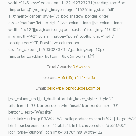
width=”1/3″ css=”.vc_custom_1429142723231{padding-top: 5px
!important;}”][vc_single_image image=”1626″ img_size=”full”
alignment=”center” style=”vc_box_shadow_border_circle”
css_animation=”left-to-right”][/vc_column_inner][vc_column_inner
width=”5/12″][just_icon icon_type=”custom” icon_img=”10808″
img_width=”42″ icon_animation=”pulse” tooltip_disp=”right”
tooltip_text=”CE, Brasil”][vc_column_text
css=”.vc_custom_1493302737317{padding-top: 10px
!important;padding-bottom: -8px !important;}”]
Total Awards:
0 Awards
Telefone:
+55 (85) 9181-4535
Email:
bello@belloproducoes.com.br
[/vc_column_text][ult_dualbutton btn_hover_style=”Style 2″
title_line_ht=”0″ btn_border_style=”inset” btn_border_size=”0″
button1_text=”Website”
icon_link=”url:http%3A%2F%2Fbelloproducoes.com.br%2F||target:%20
btn1_background_color=”#fafafa” btn1_bghovercolor=”#b58700″
icon_type=”custom” icon_img=”9198″ img_width=”22″