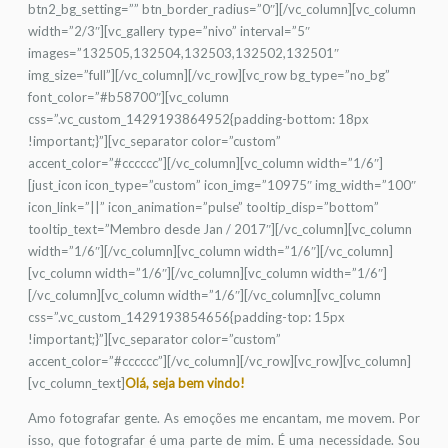
btn2_bg_setting=”” btn_border_radius=”0″][/vc_column][vc_column
width=”2/3″][vc_gallery type=”nivo” interval=”5″
images=”132505,132504,132503,132502,132501″
img_size=”full”][/vc_column][/vc_row][vc_row bg_type=”no_bg”
font_color=”#b58700″][vc_column
css=”.vc_custom_1429193864952{padding-bottom: 18px
!important;}”][vc_separator color=”custom”
accent_color=”#cccccc”][/vc_column][vc_column width=”1/6″]
[just_icon icon_type=”custom” icon_img=”10975″ img_width=”100″
icon_link=”||” icon_animation=”pulse” tooltip_disp=”bottom”
tooltip_text=”Membro desde Jan / 2017″][/vc_column][vc_column
width=”1/6″][/vc_column][vc_column width=”1/6″][/vc_column]
[vc_column width=”1/6″][/vc_column][vc_column width=”1/6″]
[/vc_column][vc_column width=”1/6″][/vc_column][vc_column
css=”.vc_custom_1429193854656{padding-top: 15px
!important;}”][vc_separator color=”custom”
accent_color=”#cccccc”][/vc_column][/vc_row][vc_row][vc_column]
[vc_column_text]
Olá, seja bem vindo!
Amo fotografar gente. As emoções me encantam, me movem. Por
isso, que fotografar é uma parte de mim. É uma necessidade. Sou