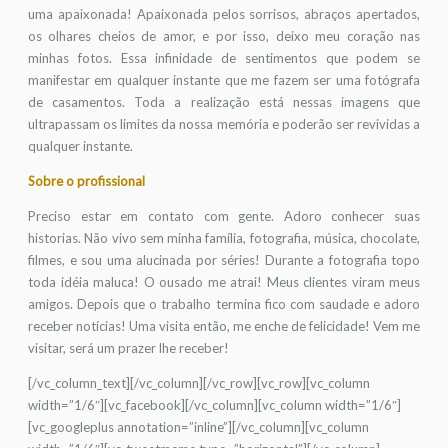
uma apaixonada! Apaixonada pelos sorrisos, abraços apertados,
os olhares cheios de amor, e por isso, deixo meu coração nas
minhas fotos. Essa infinidade de sentimentos que podem se
manifestar em qualquer instante que me fazem ser uma fotógrafa
de casamentos. Toda a realização está nessas imagens que
ultrapassam os limites da nossa memória e poderão ser revividas a
qualquer instante.
Sobre o profissional
Preciso estar em contato com gente. Adoro conhecer suas
historias. Não vivo sem minha família, fotografia, música, chocolate,
filmes, e sou uma alucinada por séries! Durante a fotografia topo
toda idéia maluca! O ousado me atrai! Meus clientes viram meus
amigos. Depois que o trabalho termina fico com saudade e adoro
receber notícias! Uma visita então, me enche de felicidade! Vem me
visitar, será um prazer lhe receber!
[/vc_column_text][/vc_column][/vc_row][vc_row][vc_column
width=”1/6″][vc_facebook][/vc_column][vc_column width=”1/6″]
[vc_googleplus annotation=”inline”][/vc_column][vc_column