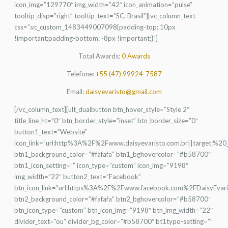
icon_img=”129770″ img_width=”42″ icon_animation=”pulse”
tooltip_disp=”right” tooltip_text=”SC, Brasil”][vc_column_text
css=”.vc_custom_1483449007098{padding-top: 10px
!important;padding-bottom: -8px !important;}”]
Total Awards:
0 Awards
Telefone:
+55 (47) 99924-7587
Email:
daisyevaristo@gmail.com
[/vc_column_text][ult_dualbutton btn_hover_style=”Style 2″
title_line_ht=”0″ btn_border_style=”inset” btn_border_size=”0″
button1_text=”Website”
icon_link=”url:http%3A%2F%2Fwww.daisyevaristo.com.br||target:%20
btn1_background_color=”#fafafa” btn1_bghovercolor=”#b58700″
btn1_icon_setting=”” icon_type=”custom” icon_img=”9198″
img_width=”22″ button2_text=”Facebook”
btn_icon_link=”url:https%3A%2F%2Fwww.facebook.com%2FDaisyEvaris
btn2_background_color=”#fafafa” btn2_bghovercolor=”#b58700″
btn_icon_type=”custom” btn_icon_img=”9198″ btn_img_width=”22″
divider_text=”ou” divider_bg_color=”#b58700″ bt1typo-setting=””