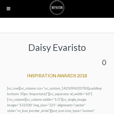
Daisy Evaristo
0
INSPIRATION AWARDS 2018
[vc_row][vc_column css=”.vc_custom_1425094203783{padding-
bottom: 30px !important;}”][vc_separator el_width=”60″]
[/vc_column][vc_column width=”1/3″][vc_single_image
image=”132500″ img_size=”225″ alignment=”center”
style=”vc_box_border_circle”][just_icon icon_type=”custom”