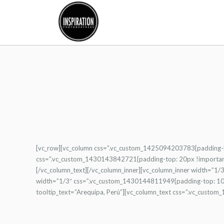
[vc_row][vc_column css=”.vc_custom_1425094203783{padding-bot
css=”.vc_custom_1430143842721{padding-top: 20px !important;
[/vc_column_text][/vc_column_inner][vc_column_inner width=”1/
width=”1/3″ css=”.vc_custom_1430144811949{padding-top: 10px 
tooltip_text=”Arequipa, Perú”][vc_column_text css=”.vc_custo