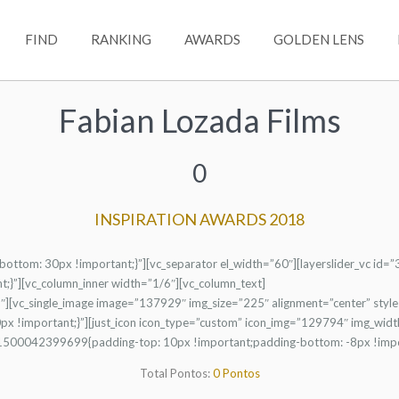
FIND
RANKING
AWARDS
GOLDEN LENS
Fabian Lozada Films
0
INSPIRATION AWARDS 2018
tom: 30px !important;}”][vc_separator el_width=”60″][layerslider_vc id=”
}”][vc_column_inner width=”1/6″][vc_column_text]
3″][vc_single_image image=”137929″ img_size=”225″ alignment=”center” style
!important;}”][just_icon icon_type=”custom” icon_img=”129794″ img_width=
m_1500042399699{padding-top: 10px !important;padding-bottom: -8px !impo
Total Pontos:
0 Pontos