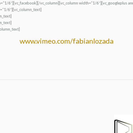
h=”1/6″][vc_facebook][/vc_column][vc_column width=”1/6″][vc_googleplus ann
=”1/6″][vc_column_text]
n_text]
n_text]
column_text]
www.vimeo.com/fabianlozada