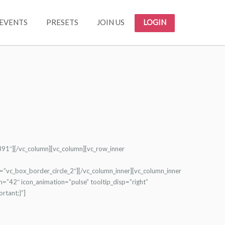
EVENTS
PRESETS
JOIN US
LOGIN
391″][/vc_column][vc_column][vc_row_inner
=”vc_box_border_circle_2″][/vc_column_inner][vc_column_inner
”42″ icon_animation=”pulse” tooltip_disp=”right”
rtant;}”]