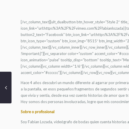
[/vc_column_text][ult_dualbutton btn_hover_style=”Style 2″ titl
icon_link=”url:https%3A%2F%2Fvimeo.com%2Ffabianlozada||ta
button2_text=”Facebook” btn_icon_link=”url:https%3A%2F%2F
btn_icon_type=”custom” btn_icon_img=”8515″ btn_img_width=”22
[/vc_column_text][/vc_column_inner][/vc_row_inner][/vc_colu
!important;}”][vc_separator color=”custom” accent_color=”#cccc
icon_animation=”pulse” tooltip_disp=”bottom” tooltip_text=”M
[/vc_column][vc_column width=”1/6″][/vc_column][vc_column wi
accent_color=”#cccccc”][/vc_column][/vc_row][vc_row][vc_colum
Hace 4 años descubrí un mundo diferente al agarrar por primera 
a la pantalla, en esos pequeños fragmentos de segundos sentir u
que vivía y sentía, desde esa vez cuento historias de amor que t
Hoy somos dos personas involucradas, logre que mis conocimient
Sobre o profissional
Soy Fabian Lozada, videógrafo de bodas quien cuenta historias 