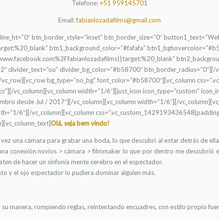
Telefone:
+51 959145701
Email:
fabianlozadafilms@gmail.com
e_line_ht=”0″ btn_border_style=”inset” btn_border_size=”0″ button1_text=”We
rget:%20_blank” btn1_background_color=”#fafafa” btn1_bghovercolor=”#b
www.facebook.com%2Ffabianlozadafilms||target:%20_blank” btn2_backgrou
″ divider_text=”ou” divider_bg_color=”#b58700″ btn_border_radius=”0″][/vc
mn][/vc_row][vc_row bg_type=”no_bg” font_color=”#b58700″][vc_column css
cc”][/vc_column][vc_column width=”1/6″][just_icon icon_type=”custom” icon
embro desde Jul / 2017″][/vc_column][vc_column width=”1/6″][/vc_column][v
dth=”1/6″][/vc_column][vc_column css=”.vc_custom_1429193436548{padding-
n][vc_column_text]
Olá, seja bem vindo!
vez una cámara para grabar una boda, lo que descubrí al estar detrás de ella 
na conexión novios > cámara > filmmaker lo que por dentro me descubrió el l
raten de hacer un sinfonía mente cerebro en el espectador.
o y el ojo espectador lo pudiera dominar alguien más.
a su manera, rompiendo reglas, reintentando encuadres, con estilo propio fue