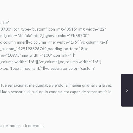
bsite”
58700″ icon_type=”custom” icon_img=”8515″ img_width=”22″
nd_color=”#fafafa” btn2_bghovercolor=”#b58700″
_column_inner][vc_column_inner width=”1/6″][vc_column_text]
=”.vc_custom_1429193626764{padding-bottom: 18px
_img=”10975″ img_width=”100″ icon_link=”||”
c_column width=”1/6″][/vc_column][vc_column width=”1/6″]
top: 15px !important;}”][vc_separator color=”custom”
fue sensacional, me quedaba viendo la imagen original y a la vez
ado sensorial el cual no lo conocía era capaz de retransmitir lo
ra de modas o tendencias.