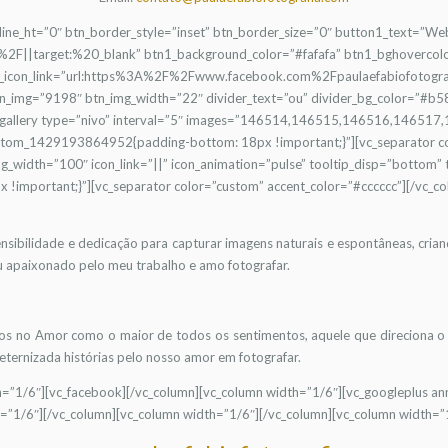
e_line_ht=”0″ btn_border_style=”inset” btn_border_size=”0″ button1_text=”We
2F||target:%20_blank” btn1_background_color=”#fafafa” btn1_bghovercolo
n_icon_link=”url:https%3A%2F%2Fwww.facebook.com%2Fpaulaefabiofotograf
_img=”9198″ btn_img_width=”22″ divider_text=”ou” divider_bg_color=”#b58
_gallery type=”nivo” interval=”5″ images=”146514,146515,146516,146517,14
stom_1429193864952{padding-bottom: 18px !important;}”][vc_separator col
g_width=”100″ icon_link=”||” icon_animation=”pulse” tooltip_disp=”bottom”
important;}”][vc_separator color=”custom” accent_color=”#cccccc”][/vc_co
ensibilidade e dedicação para capturar imagens naturais e espontâneas, criand
u apaixonado pelo meu trabalho e amo fotografar.
mos no Amor como o maior de todos os sentimentos, aquele que direciona o 
 eternizada histórias pelo nosso amor em fotografar.
h=”1/6″][vc_facebook][/vc_column][vc_column width=”1/6″][vc_googleplus ann
=”1/6″][/vc_column][vc_column width=”1/6″][/vc_column][vc_column width=”1