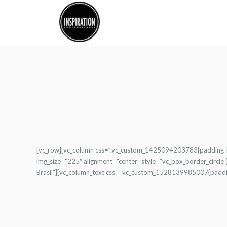
[vc_row][vc_column css=”.vc_custom_1425094203783{padding-bo
img_size=”225″ alignment=”center” style=”vc_box_border_circle”
Brasil”][vc_column_text css=”.vc_custom_1528139985007{paddin