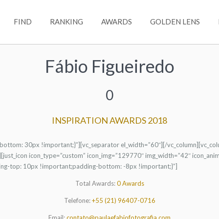
FIND
RANKING
AWARDS
GOLDEN LENS
Fábio Figueiredo
0
INSPIRATION AWARDS 2018
ttom: 30px !important;}”][vc_separator el_width=”60″][/vc_column][vc_co
][just_icon icon_type=”custom” icon_img=”129770″ img_width=”42″ icon_animat
g-top: 10px !important;padding-bottom: -8px !important;}”]
Total Awards:
0 Awards
Telefone:
+55 (21) 96407-0716
Email:
contato@paulaefabiofotografia.com