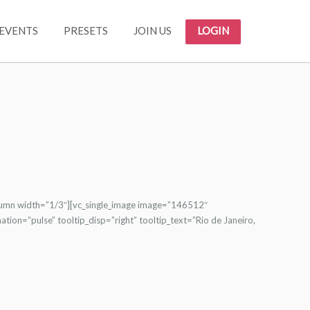
EVENTS
PRESETS
JOIN US
LOGIN
lumn width=”1/3″][vc_single_image image=”146512″
ion=”pulse” tooltip_disp=”right” tooltip_text=”Rio de Janeiro,