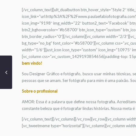
[/vc_column_text][ult_dualbutton btn_hover_style=”Style 2″ titl
icon_link=”url:http%3A%2F%2Fwww.paulaefabiofotografia.com%
icon_img=”9198″ img_width=”22″ button2_text=”Facebook” bt
btn2_bghovercolor=”#b58700″ btn_icon_type=”custom” btn_icon
btn_border_radius=”0″][/vc_column][vc_column width=”2/3″][vc
bg_type=”no_bg” font_color=”#b58700″][vc_column css=”.vc_cu
width=”1/6″][just_icon icon_type=”custom” icon_img=”10975″ im
[vc_column css=”.vc_custom_1429193854656{padding-top: 15px !
bem vindo!
Sou Designer Gráfico e fotógrafo, busco usar minhas técnicas, s
pessoas que se amam. Ser fotógrafo para mim é uma paixão. So
Sobre o profissional
AMOR: Essa é a palavra que define nossa fotografia. Acredita
constante beleza que é fotografar lindas histórias. Nossa meta é
[/vc_column_text][/vc_column][/vc_row][vc_row][vc_column widt
[vc_tweetmeme type=”horizontal”][/vc_column][vc_column width