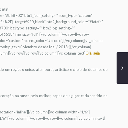
bsite”
r=”#b58700″ btn1_icon_setting=”” icon_type=”custom”
ia%2F||target:%20_blank” btn2_background_color=”#fafafa”
700″ bt1typo-setting=”” btn2_bg_setting=””
6518″ img_size=”full”][/vc_column][/vc_row][vc_row
or=”custom” accent_color=”#cccccc”][/vc_column][vc_column
 tooltip_text=”Membro desde Mai / 2018″][/vc_column]
lumn][/vc_row][vc_row][vc_column][vc_column_text]
Olá, seja
o um registro único, atemporal, artístico e cheio de detalhes de
coração na busca pelo melhor, capaz de aguçar cada sentido na
otation=”inline”][/vc_column][vc_column width=”1/6″]
/6″][/vc_column][/vc_row][vc_row][vc_column][vc_column_text]