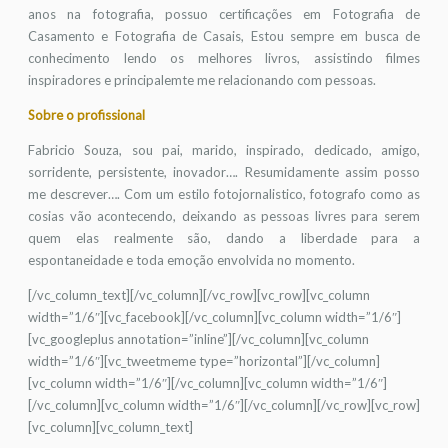
anos na fotografia, possuo certificações em Fotografia de
Casamento e Fotografia de Casais, Estou sempre em busca de
conhecimento lendo os melhores livros, assistindo filmes
inspiradores e principalemte me relacionando com pessoas.
Sobre o profissional
Fabricio Souza, sou pai, marido, inspirado, dedicado, amigo,
sorridente, persistente, inovador…. Resumidamente assim posso
me descrever…. Com um estilo fotojornalistico, fotografo como as
cosias vão acontecendo, deixando as pessoas livres para serem
quem elas realmente são, dando a liberdade para a
espontaneidade e toda emoção envolvida no momento.
[/vc_column_text][/vc_column][/vc_row][vc_row][vc_column
width=”1/6″][vc_facebook][/vc_column][vc_column width=”1/6″]
[vc_googleplus annotation=”inline”][/vc_column][vc_column
width=”1/6″][vc_tweetmeme type=”horizontal”][/vc_column]
[vc_column width=”1/6″][/vc_column][vc_column width=”1/6″]
[/vc_column][vc_column width=”1/6″][/vc_column][/vc_row][vc_row]
[vc_column][vc_column_text]