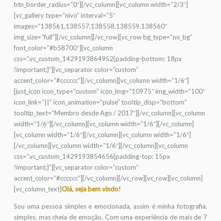
btn_border_radius=”0″][/vc_column][vc_column width=”2/3″]
[vc_gallery type=”nivo” interval=”5″
images=”138561,138557,138558,138559,138560″
img_size=”full”][/vc_column][/vc_row][vc_row bg_type=”no_bg”
font_color=”#b58700″][vc_column
css=”.vc_custom_1429193864952{padding-bottom: 18px
!important;}”][vc_separator color=”custom”
accent_color=”#cccccc”][/vc_column][vc_column width=”1/6″]
[just_icon icon_type=”custom” icon_img=”10975″ img_width=”100″
icon_link=”||” icon_animation=”pulse” tooltip_disp=”bottom”
tooltip_text=”Membro desde Ago / 2017″][/vc_column][vc_column
width=”1/6″][/vc_column][vc_column width=”1/6″][/vc_column]
[vc_column width=”1/6″][/vc_column][vc_column width=”1/6″]
[/vc_column][vc_column width=”1/6″][/vc_column][vc_column
css=”.vc_custom_1429193854656{padding-top: 15px
!important;}”][vc_separator color=”custom”
accent_color=”#cccccc”][/vc_column][/vc_row][vc_row][vc_column]
[vc_column_text]
Olá, seja bem vindo!
Sou uma pessoa simples e emocionada, assim é minha fotografia,
simples, mas cheia de emoção. Com uma experiência de mais de 7