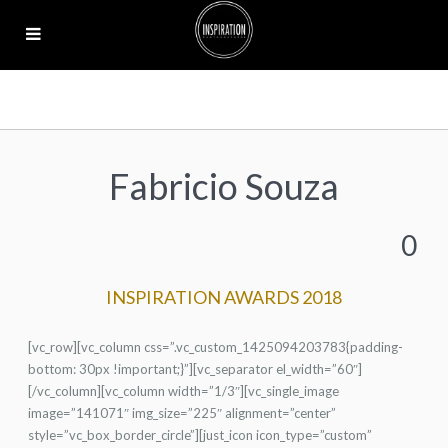
Fabricio Souza
0
INSPIRATION AWARDS 2018
[vc_row][vc_column css=”.vc_custom_1425094203783{padding-
bottom: 30px !important;}”][vc_separator el_width=”60″]
[/vc_column][vc_column width=”1/3″][vc_single_image
image=”141071″ img_size=”225″ alignment=”center”
style=”vc_box_border_circle”][just_icon icon_type=”custom”