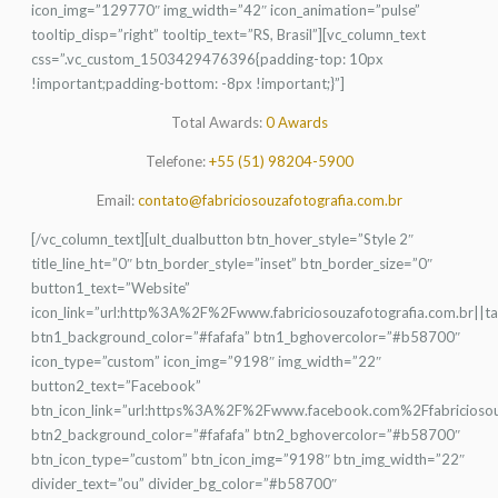
icon_img=”129770″ img_width=”42″ icon_animation=”pulse”
tooltip_disp=”right” tooltip_text=”RS, Brasil”][vc_column_text
css=”.vc_custom_1503429476396{padding-top: 10px
!important;padding-bottom: -8px !important;}”]
Total Awards:
0 Awards
Telefone:
+55 (51) 98204-5900
Email:
contato@fabriciosouzafotografia.com.br
[/vc_column_text][ult_dualbutton btn_hover_style=”Style 2″
title_line_ht=”0″ btn_border_style=”inset” btn_border_size=”0″
button1_text=”Website”
icon_link=”url:http%3A%2F%2Fwww.fabriciosouzafotografia.com.br||t
btn1_background_color=”#fafafa” btn1_bghovercolor=”#b58700″
icon_type=”custom” icon_img=”9198″ img_width=”22″
button2_text=”Facebook”
btn_icon_link=”url:https%3A%2F%2Fwww.facebook.com%2Ffabriciosou
btn2_background_color=”#fafafa” btn2_bghovercolor=”#b58700″
btn_icon_type=”custom” btn_icon_img=”9198″ btn_img_width=”22″
divider_text=”ou” divider_bg_color=”#b58700″