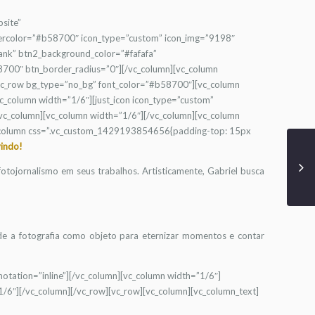
bsite”
vercolor=”#b58700″ icon_type=”custom” icon_img=”9198″
nk” btn2_background_color=”#fafafa”
700″ btn_border_radius=”0″][/vc_column][vc_column
[vc_row bg_type=”no_bg” font_color=”#b58700″][vc_column
_column width=”1/6″][just_icon icon_type=”custom”
/vc_column][vc_column width=”1/6″][/vc_column][vc_column
vc_column css=”.vc_custom_1429193854656{padding-top: 15px
vindo!
 fotojornalismo em seus trabalhos. Artisticamente, Gabriel busca
nde a fotografia como objeto para eternizar momentos e contar
otation=”inline”][/vc_column][vc_column width=”1/6″]
/6″][/vc_column][/vc_row][vc_row][vc_column][vc_column_text]