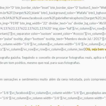
e_line_ht=”0″ btn_border_style=”inset” btn_border_size=”0″ button1_text=”We
com.br%2F||target:%20_blank” btn1_background_color=”#fafafa” btn1_bgho
https%3A%2F%2Fwww.facebook.com%2Fgabrielferreiraphoto||target:%20_bla
_img=”9198″ btn_img_width=”22″ divider_text=”ou” divider_bg_color=”#b58
7624,137623,137622,137621,137620″ img_size=”full”][/vc_column][/vc_row]
t;}”][vc_separator color=”custom” accent_color=”#cccccc”][/vc_column][vc
on=”pulse” tooltip_disp=”bottom” tooltip_text=”Membro desde Jul / 2017″][
[vc_column width=”1/6″][/vc_column][vc_column width=”1/6″][/vc_column][
cc”][/vc_column][/vc_row][vc_row][vc_column][vc_column_text]
Olá, seja bem 
ografia gaúcha. Seguindo o conceito de procurar fotografias reais, aplica o
de um tom poético, mesmo que real, para suas fotografias.
atam sensações e sentimentos muito além da cena retratada, pois compree
h=”1/6″][vc_facebook][/vc_column][vc_column width=”1/6″][vc_googleplus ann
=”1/6″][/vc_column][vc_column width=”1/6″][/vc_column][vc_column width=”1