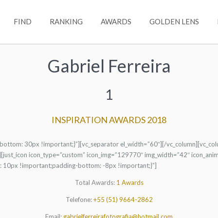
FIND
RANKING
AWARDS
GOLDEN LENS
Gabriel Ferreira
1
INSPIRATION AWARDS 2018
ttom: 30px !important;}”][vc_separator el_width=”60″][/vc_column][vc_co
[just_icon icon_type=”custom” icon_img=”129770″ img_width=”42″ icon_animati
10px !important;padding-bottom: -8px !important;}”]
Total Awards:
1 Awards
Telefone:
+55 (51) 9664-2862
Email:
gabrielferreirafotografia@hotmail.com