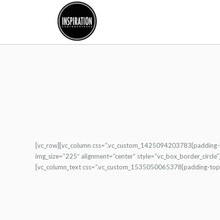
[vc_row][vc_column css=”.vc_custom_1425094203783{padding-bo
img_size=”225″ alignment=”center” style=”vc_box_border_circle”]
[vc_column_text css=”.vc_custom_1535050065378{padding-top: 