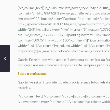
[/vc_column_text][ult_dualbutton btn_hover_style=”Style 2″ titl
icon_link=”url:http%3A%2F%2Fwww.gabrielferreirafotografia.
img_width=”22″ button2_text=”Facebook” btn_icon_link=”url:
btn2_bghovercolor=”#b58700″ btn_icon_type=”custom” btn_icon
width=”2/3″][vc_gallery type=”nivo” interval=”5″ images=”13
css=”.vc_custom_1429193864952{padding-bottom: 18px !importan
icon_img=”10975″ img_width=”100″ icon_link=”||” icon_animati
width=”1/6″][/vc_column][vc_column width=”1/6″][/vc_column]
!important;}”][vc_separator color=”custom” accent_color=”#cccc
Gabriel Ferreira tem vinte anos e já desponta no cenário da fot
inspiração nos mais diversos campos da arte, sempre a procura 
Sobre o profissional
Gabriel Ferreira já tem identidade própria e suas fotos retr
histórias.
[/vc_column_text][/vc_column][/vc_row][vc_row][vc_column widt
[vc_tweetmeme type=”horizontal”][/vc_column][vc_column width