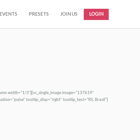
EVENTS
PRESETS
JOIN US
LOGIN
lumn width=”1/3″][vc_single_image image=”137619″
on=”pulse” tooltip_disp=”right” tooltip_text=”RS, Brasil”]