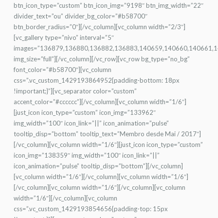
btn_icon_type=”custom” btn_icon_img=”9198″ btn_img_width=”22″
divider_text=”ou” divider_bg_color=”#b58700″
btn_border_radius=”0″][/vc_column][vc_column width=”2/3″]
[vc_gallery type=”nivo” interval=”5″
images=”136879,136880,136882,136883,140659,140660,140661,
img_size=”full”][/vc_column][/vc_row][vc_row bg_type=”no_bg”
font_color=”#b58700″][vc_column
css=”.vc_custom_1429193864952{padding-bottom: 18px
!important;}”][vc_separator color=”custom”
accent_color=”#cccccc”][/vc_column][vc_column width=”1/6″]
[just_icon icon_type=”custom” icon_img=”133962″
img_width=”100″ icon_link=”||” icon_animation=”pulse”
tooltip_disp=”bottom” tooltip_text=”Membro desde Mai / 2017″]
[/vc_column][vc_column width=”1/6″][just_icon icon_type=”custom”
icon_img=”138359″ img_width=”100″ icon_link=”||”
icon_animation=”pulse” tooltip_disp=”bottom”][/vc_column]
[vc_column width=”1/6″][/vc_column][vc_column width=”1/6″]
[/vc_column][vc_column width=”1/6″][/vc_column][vc_column
width=”1/6″][/vc_column][vc_column
css=”.vc_custom_1429193854656{padding-top: 15px