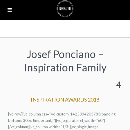
Josef Ponciano –
Inspiration Family
4
INSPIRATION AWARDS 2018
[vc_row][vc_column css=”.vc_custom_1425094203783{padding-
bottom: 30px !important;}”][vc_separator el_width=”60″]
[/vc_column][vc_column width=”1/3″][vc_single_image