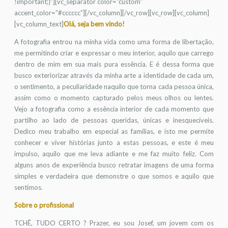
!important;}”][vc_separator color=”custom”
accent_color=”#cccccc”][/vc_column][/vc_row][vc_row][vc_column]
[vc_column_text]
Olá, seja bem vindo!
A fotografia entrou na minha vida como uma forma de libertação,
me permitindo criar e expressar o meu interior, aquilo que carrego
dentro de mim em sua mais pura essência. E é dessa forma que
busco exteriorizar através da minha arte a identidade de cada um,
o sentimento, a peculiaridade naquilo que torna cada pessoa única,
assim como o momento capturado pelos meus olhos ou lentes.
Vejo a fotografia como a essência interior de cada momento que
partilho ao lado de pessoas queridas, únicas e inesquecíveis.
Dedico meu trabalho em especial as famílias, e isto me permite
conhecer e viver histórias junto a estas pessoas, e este é meu
impulso, aquilo que me leva adiante e me faz muito feliz. Com
alguns anos de experiência busco retratar imagens de uma forma
simples e verdadeira que demonstre o que somos e aquilo que
sentimos.
Sobre o profissional
TCHÊ, TUDO CERTO ? Prazer, eu sou Josef, um jovem com os