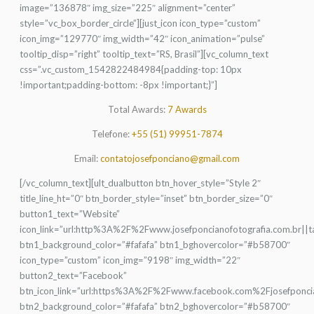
image=”136878″ img_size=”225″ alignment=”center”
style=”vc_box_border_circle”][just_icon icon_type=”custom”
icon_img=”129770″ img_width=”42″ icon_animation=”pulse”
tooltip_disp=”right” tooltip_text=”RS, Brasil”][vc_column_text
css=”.vc_custom_1542822484984{padding-top: 10px
!important;padding-bottom: -8px !important;}”]
Total Awards:
7 Awards
Telefone:
+55 (51) 99951-7874
Email:
contatojosefponciano@gmail.com
[/vc_column_text][ult_dualbutton btn_hover_style=”Style 2″
title_line_ht=”0″ btn_border_style=”inset” btn_border_size=”0″
button1_text=”Website”
icon_link=”url:http%3A%2F%2Fwww.josefponcianofotografia.com.br||t
btn1_background_color=”#fafafa” btn1_bghovercolor=”#b58700″
icon_type=”custom” icon_img=”9198″ img_width=”22″
button2_text=”Facebook”
btn_icon_link=”url:https%3A%2F%2Fwww.facebook.com%2Fjosefponci
btn2_background_color=”#fafafa” btn2_bghovercolor=”#b58700″