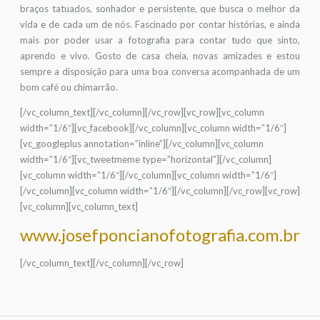
braços tatuados, sonhador e persistente, que busca o melhor da
vida e de cada um de nós. Fascinado por contar histórias, e ainda
mais por poder usar a fotografia para contar tudo que sinto,
aprendo e vivo. Gosto de casa cheia, novas amizades e estou
sempre a disposição para uma boa conversa acompanhada de um
bom café ou chimarrão.
[/vc_column_text][/vc_column][/vc_row][vc_row][vc_column
width=”1/6″][vc_facebook][/vc_column][vc_column width=”1/6″]
[vc_googleplus annotation=”inline”][/vc_column][vc_column
width=”1/6″][vc_tweetmeme type=”horizontal”][/vc_column]
[vc_column width=”1/6″][/vc_column][vc_column width=”1/6″]
[/vc_column][vc_column width=”1/6″][/vc_column][/vc_row][vc_row]
[vc_column][vc_column_text]
www.josefponcianofotografia.com.br
[/vc_column_text][/vc_column][/vc_row]