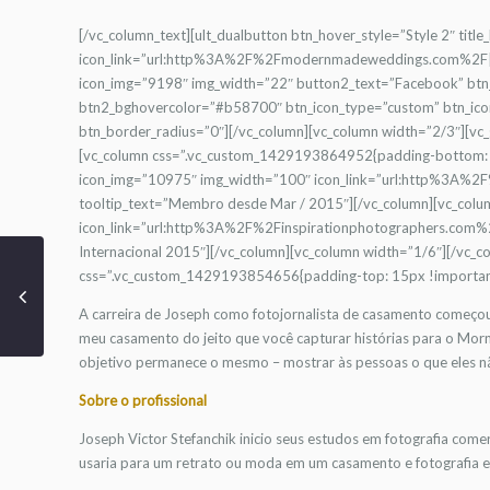
[/vc_column_text][ult_dualbutton btn_hover_style=”Style 2″ titl
icon_link=”url:http%3A%2F%2Fmodernmadeweddings.com%2F||ta
icon_img=”9198″ img_width=”22″ button2_text=”Facebook” b
btn2_bghovercolor=”#b58700″ btn_icon_type=”custom” btn_icon
btn_border_radius=”0″][/vc_column][vc_column width=”2/3″][vc_
[vc_column css=”.vc_custom_1429193864952{padding-bottom: 18p
icon_img=”10975″ img_width=”100″ icon_link=”url:http%3A%2F
tooltip_text=”Membro desde Mar / 2015″][/vc_column][vc_colu
icon_link=”url:http%3A%2F%2Finspirationphotographers.com%2
Internacional 2015″][/vc_column][vc_column width=”1/6″][/vc_c
css=”.vc_custom_1429193854656{padding-top: 15px !important;}
A carreira de Joseph como fotojornalista de casamento começo
meu casamento do jeito que você capturar histórias para o Morn
objetivo permanece o mesmo – mostrar às pessoas o que eles n
Sobre o profissional
Joseph Victor Stefanchik inicio seus estudos em fotografia come
usaria para um retrato ou moda em um casamento e fotografia edi