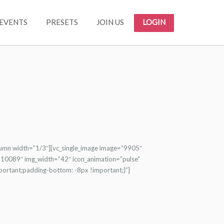
EVENTS
PRESETS
JOIN US
LOGIN
lumn width=”1/3″][vc_single_image image=”9905″
=”10089″ img_width=”42″ icon_animation=”pulse”
portant;padding-bottom: -8px !important;}”]