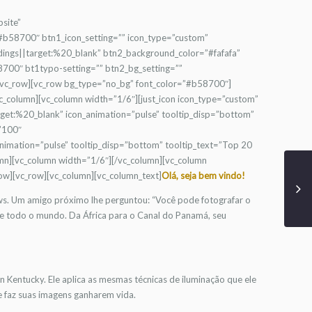
bsite”
58700″ btn1_icon_setting=”” icon_type=”custom”
gs||target:%20_blank” btn2_background_color=”#fafafa”
700″ bt1typo-setting=”” btn2_bg_setting=””
[/vc_row][vc_row bg_type=”no_bg” font_color=”#b58700″]
_column][vc_column width=”1/6″][just_icon icon_type=”custom”
t:%20_blank” icon_animation=”pulse” tooltip_disp=”bottom”
”100″
mation=”pulse” tooltip_disp=”bottom” tooltip_text=”Top 20
umn][vc_column width=”1/6″][/vc_column][vc_column
ow][vc_row][vc_column][vc_column_text]
Olá, seja bem vindo!
ws. Um amigo próximo lhe perguntou: “Você pode fotografar o
 de todo o mundo. Da África para o Canal do Panamá, seu
n Kentucky. Ele aplica as mesmas técnicas de iluminação que ele
e faz suas imagens ganharem vida.