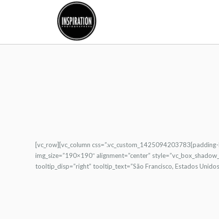
[vc_row][vc_column css=”.vc_custom_1425094203783{padding-bo
img_size=”190×190″ alignment=”center” style=”vc_box_shadow_ci
tooltip_disp=”right” tooltip_text=”São Francisco, Estados Uni