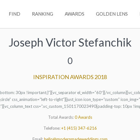
FIND
RANKING
AWARDS
GOLDEN LENS
Joseph Victor Stefanchik
0
INSPIRATION AWARDS 2018
ttom: 30px !important;}”][vc_separator el_width=”60″][/vc_column][vc_co
rcle” css_animation=”left-to-right”][just_icon icon_type=”custom” icon_img
dos”][vc_column_text css=”.vc_custom_1501170023490{padding-top: 10px !im
Total Awards:
0 Awards
Telefone:
+1 (415) 347-6216
Email:
hello@modernmadeweddings.com