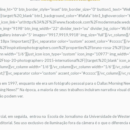
e_line_ht=”0″ btn_border_style=”inset” btn_border_size=”0″ button1_text=”We
rget:%20_blank” btn1_background_color=”#fafafa” btn1_bghovercolor=”#b
tn_icon_link=”url:https%3A%2F%2Fwww.facebook.com%2Fmodernmade.weddin
_img=”9198″ btn_img_width=”22″ divider_text=”ou” divider_bg_color=”#b58
gallery interval=”5″ images=”9917,9919,9918″ img_size=”full”][/vc_column]
x !important;}”][vc_separator color=”custom” accent_color=”#cccccc”][/vc
%2Finspirationphotographers.com%2Fproperties%2Fbruno-rosa-2%2F||targe
mn width=”1/6″][just_icon icon_type=”custom” icon_img=”10977″ img_width=
Ftop-20-photographers-2015-international%2F||target:%20_blank” icon_ani
olumn][vc_column width=”1/6″][/vc_column][vc_column width=”1/6″][/vc_col
”][vc_separator color=”custom” accent_color=”#cccccc”][/vc_column][/vc_r
u em 1997, enquanto ele era um fotógrafo pessoal para o Dallas Morning Ne
ing News?” Na época, a maioria de seus trabalhos incluíram narrativa visual
ão podem ver.
rcial, em seguida, entrou na Escola de Jornalismo da Universidade de Wester
torial. Seu uso exclusivo de iluminação fora da câmera é o que o diferencia 