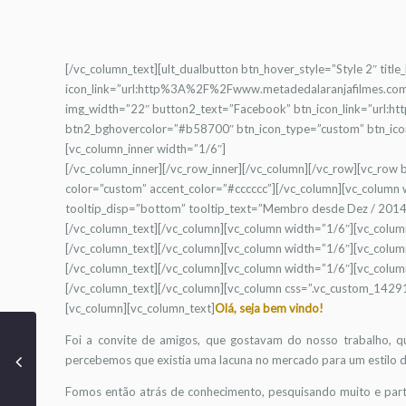
[/vc_column_text][ult_dualbutton btn_hover_style=”Style 2″ titl
icon_link=”url:http%3A%2F%2Fwww.metadedalaranjafilmes.com
img_width=”22″ button2_text=”Facebook” btn_icon_link=”url
btn2_bghovercolor=”#b58700″ btn_icon_type=”custom” btn_icon
[vc_column_inner width=”1/6″]
[/vc_column_inner][/vc_row_inner][/vc_column][/vc_row][vc_r
color=”custom” accent_color=”#cccccc”][/vc_column][vc_column 
tooltip_disp=”bottom” tooltip_text=”Membro desde Dez / 2014″
[/vc_column_text][/vc_column][vc_column width=”1/6″][vc_colum
[/vc_column_text][/vc_column][vc_column width=”1/6″][vc_colum
[/vc_column_text][/vc_column][vc_column width=”1/6″][vc_colum
[/vc_column_text][/vc_column][vc_column css=”.vc_custom_1429
[vc_column][vc_column_text]
Olá, seja bem vindo!
Foi a convite de amigos, que gostavam do nosso trabalho, q
percebemos que existia uma lacuna no mercado para um estilo d
Fomos então atrás de conhecimento, pesquisando muito e part