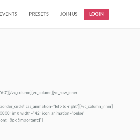
EVENTS
PRESETS
JOIN US
LOGIN
”60″][/vc_column][vc_column][vc_row_inner
der_circle” css_animation=”left-to-right”][/vc_column_inner]
10808″ img_width=”42″ icon_animation=”pulse”
om: -8px !important;}”]