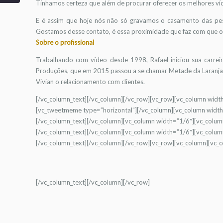
Tínhamos certeza que além de procurar oferecer os melhores víd
E é assim que hoje nós não só gravamos o casamento das pess
Gostamos desse contato, é essa proximidade que faz com que os
Sobre o profissional
Trabalhando com vídeo desde 1998, Rafael iniciou sua carre
Produções, que em 2015 passou a se chamar Metade da Laranja 
Vivian o relacionamento com clientes.
[/vc_column_text][/vc_column][/vc_row][vc_row][vc_column widt
[vc_tweetmeme type=”horizontal”][/vc_column][vc_column width
[/vc_column_text][/vc_column][vc_column width=”1/6″][vc_colum
[/vc_column_text][/vc_column][vc_column width=”1/6″][vc_colum
[/vc_column_text][/vc_column][/vc_row][vc_row][vc_column][vc_
[/vc_column_text][/vc_column][/vc_row]