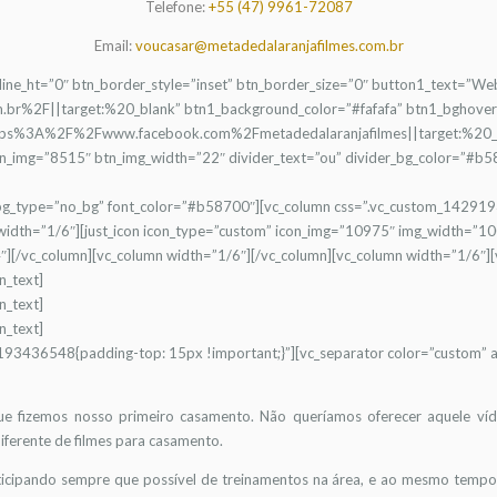
Telefone:
+55 (47) 9961-72087
Email:
voucasar@metadedalaranjafilmes.com.br
e_line_ht=”0″ btn_border_style=”inset” btn_border_size=”0″ button1_text=”We
.br%2F||target:%20_blank” btn1_background_color=”#fafafa” btn1_bghove
:https%3A%2F%2Fwww.facebook.com%2Fmetadedalaranjafilmes||target:%20_b
_img=”8515″ btn_img_width=”22″ divider_text=”ou” divider_bg_color=”#b58
ow bg_type=”no_bg” font_color=”#b58700″][vc_column css=”.vc_custom_14291
width=”1/6″][just_icon icon_type=”custom” icon_img=”10975″ img_width=”100
][/vc_column][vc_column width=”1/6″][/vc_column][vc_column width=”1/6″][
n_text]
n_text]
n_text]
193436548{padding-top: 15px !important;}”][vc_separator color=”custom” ac
ue fizemos nosso primeiro casamento. Não queríamos oferecer aquele víd
iferente de filmes para casamento.
icipando sempre que possível de treinamentos na área, e ao mesmo tempo