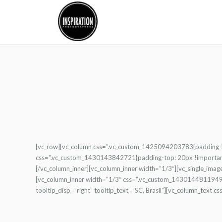
[vc_row][vc_column css=”.vc_custom_1425094203783{padding-bot
css=”.vc_custom_1430143842721{padding-top: 20px !important;
[/vc_column_inner][vc_column_inner width=”1/3″][vc_single_imag
[vc_column_inner width=”1/3″ css=”.vc_custom_1430144811949{p
tooltip_disp=”right” tooltip_text=”SC, Brasil”][vc_column_tex