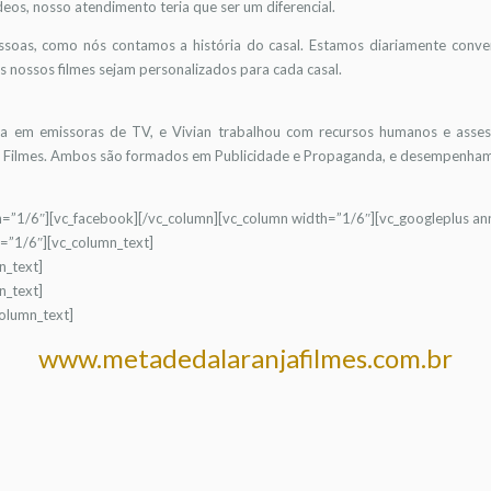
eos, nosso atendimento teria que ser um diferencial.
oas, como nós contamos a história do casal. Estamos diariamente conver
 nossos filmes sejam personalizados para cada casal.
ira em emissoras de TV, e Vivian trabalhou com recursos humanos e asses
Filmes. Ambos são formados em Publicidade e Propaganda, e desempenham na
h=”1/6″][vc_facebook][/vc_column][vc_column width=”1/6″][vc_googleplus ann
=”1/6″][vc_column_text]
n_text]
n_text]
column_text]
www.metadedalaranjafilmes.com.br