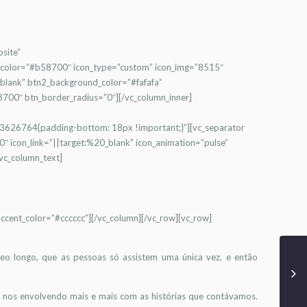
bsite”
rcolor=”#b58700″ icon_type=”custom” icon_img=”8515″
lank” btn2_background_color=”#fafafa”
700″ btn_border_radius=”0″][/vc_column_inner]
93626764{padding-bottom: 18px !important;}”][vc_separator
″ icon_link=”||target:%20_blank” icon_animation=”pulse”
vc_column_text]
cent_color=”#cccccc”][/vc_column][/vc_row][vc_row]
eo longo, que as pessoas só assistem uma única vez, e então
 nos envolvendo mais e mais com as histórias que contávamos.