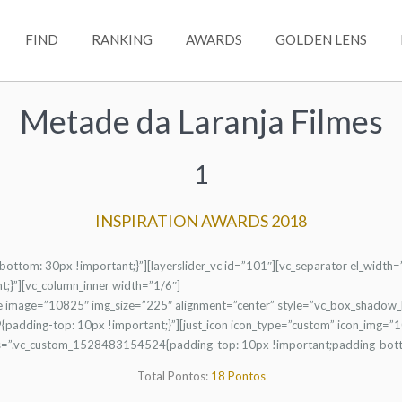
FIND
RANKING
AWARDS
GOLDEN LENS
Metade da Laranja Filmes
1
INSPIRATION AWARDS 2018
tom: 30px !important;}”][layerslider_vc id=”101″][vc_separator el_width=
}”][vc_column_inner width=”1/6″]
e image=”10825″ img_size=”225″ alignment=”center” style=”vc_box_shadow_bor
adding-top: 10px !important;}”][just_icon icon_type=”custom” icon_img=”
t css=”.vc_custom_1528483154524{padding-top: 10px !important;padding-bott
Total Pontos:
18 Pontos