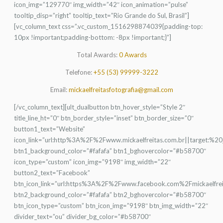
icon_img=”129770″ img_width=”42″ icon_animation=”pulse”
tooltip_disp=”right” tooltip_text=”Rio Grande do Sul, Brasil”]
[vc_column_text css=”.vc_custom_1516298874039{padding-top:
10px !important;padding-bottom: -8px !important;}”]
Total Awards:
0 Awards
Telefone:
+55 (53) 99999-3222
Email:
mickaelfreitasfotografia@gmail.com
[/vc_column_text][ult_dualbutton btn_hover_style=”Style 2″
title_line_ht=”0″ btn_border_style=”inset” btn_border_size=”0″
button1_text=”Website”
icon_link=”url:http%3A%2F%2Fwww.mickaelfreitas.com.br||target:%20
btn1_background_color=”#fafafa” btn1_bghovercolor=”#b58700″
icon_type=”custom” icon_img=”9198″ img_width=”22″
button2_text=”Facebook”
btn_icon_link=”url:https%3A%2F%2Fwww.facebook.com%2Fmickaelfreit
btn2_background_color=”#fafafa” btn2_bghovercolor=”#b58700″
btn_icon_type=”custom” btn_icon_img=”9198″ btn_img_width=”22″
divider_text=”ou” divider_bg_color=”#b58700″