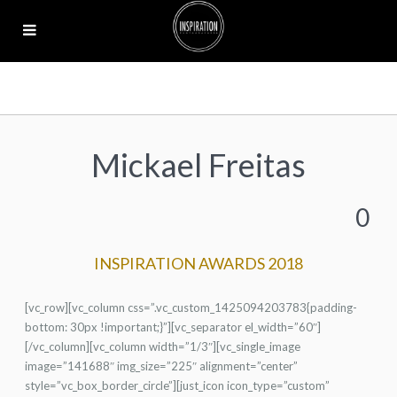
Mickael Freitas
0
INSPIRATION AWARDS 2018
[vc_row][vc_column css=”.vc_custom_1425094203783{padding-
bottom: 30px !important;}”][vc_separator el_width=”60″]
[/vc_column][vc_column width=”1/3″][vc_single_image
image=”141688″ img_size=”225″ alignment=”center”
style=”vc_box_border_circle”][just_icon icon_type=”custom”