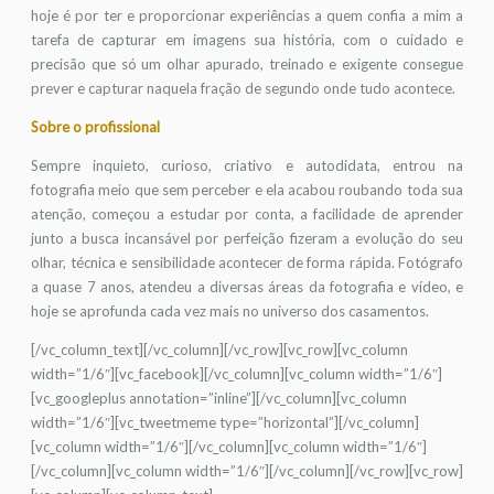
hoje é por ter e proporcionar experiências a quem confia a mim a
tarefa de capturar em imagens sua história, com o cuidado e
precisão que só um olhar apurado, treinado e exigente consegue
prever e capturar naquela fração de segundo onde tudo acontece.
Sobre o profissional
Sempre inquieto, curioso, criativo e autodidata, entrou na
fotografia meio que sem perceber e ela acabou roubando toda sua
atenção, começou a estudar por conta, a facilidade de aprender
junto a busca incansável por perfeição fizeram a evolução do seu
olhar, técnica e sensibilidade acontecer de forma rápida. Fotógrafo
a quase 7 anos, atendeu a diversas áreas da fotografia e vídeo, e
hoje se aprofunda cada vez mais no universo dos casamentos.
[/vc_column_text][/vc_column][/vc_row][vc_row][vc_column
width=”1/6″][vc_facebook][/vc_column][vc_column width=”1/6″]
[vc_googleplus annotation=”inline”][/vc_column][vc_column
width=”1/6″][vc_tweetmeme type=”horizontal”][/vc_column]
[vc_column width=”1/6″][/vc_column][vc_column width=”1/6″]
[/vc_column][vc_column width=”1/6″][/vc_column][/vc_row][vc_row]