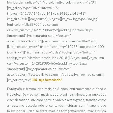
btn_border_radius=”0″][/vc_column][vc_column width=”2/3″]
[vc_gallery type=”nivo” interval=”5″
images=”141737,141738,141739,141685,141741″
img_size=”full”][/vc_column][/vc_row][vc_row bg_type=”no_bg”
font_color=”#b58700″][vc_column
css=”.vc_custom_1429193864952{padding-bottom: 18px
!important;}”][vc_separator color=”custom”
accent_color=”#cccccc”][/vc_column][vc_column width=”1/6″]
[just_icon icon_type=”custom” icon_img=”10975″ img_width=”100″
icon_link=”||” icon_animation=”pulse” tooltip_disp=”bottom”
tooltip_text=”Membro desde Jan / 2018″][/vc_column][vc_column
css=”.vc_custom_1429193854656{padding-top: 15px
!important;}”][vc_separator color=”custom”
accent_color=”#cccccc”][/vc_column][/vc_row][vc_row][vc_column]
[vc_column_text]
Olá, seja bem vindo!
Fotógrafo e filmmaker a mais de 6 anos, extremamente curioso e
inquieto, não vivo sem música, adoro animais, filmes, dias nublados
e ser desafiado, dividido entre o vídeo e a fotografia, transito entre
ambos, me descobrindo e contando histórias com imagens que
falam por sí… Não se trata mais de fotografia/vídeo, minha busca