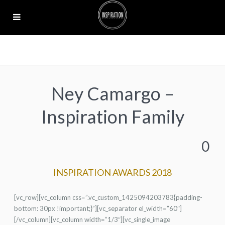
Ney Camargo –
Inspiration Family
0
INSPIRATION AWARDS 2018
[vc_row][vc_column css=”.vc_custom_1425094203783{padding-
bottom: 30px !important;}”][vc_separator el_width=”60″]
[/vc_column][vc_column width=”1/3″][vc_single_image