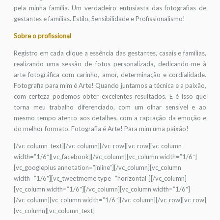
pela minha família. Um verdadeiro entusiasta das fotografias de
gestantes e famílias. Estilo, Sensibilidade e Profissionalismo!
Sobre o profissional
Registro em cada clique a essência das gestantes, casais e famílias,
realizando uma sessão de fotos personalizada, dedicando-me à
arte fotográfica com carinho, amor, determinação e cordialidade.
Fotografia para mim é Arte! Quando juntamos a técnica e a paixão,
com certeza podemos obter excelentes resultados. E é isso que
torna meu trabalho diferenciado, com um olhar sensível e ao
mesmo tempo atento aos detalhes, com a captação da emoção e
do melhor formato. Fotografia é Arte! Para mim uma paixão!
[/vc_column_text][/vc_column][/vc_row][vc_row][vc_column
width=”1/6″][vc_facebook][/vc_column][vc_column width=”1/6″]
[vc_googleplus annotation=”inline”][/vc_column][vc_column
width=”1/6″][vc_tweetmeme type=”horizontal”][/vc_column]
[vc_column width=”1/6″][/vc_column][vc_column width=”1/6″]
[/vc_column][vc_column width=”1/6″][/vc_column][/vc_row][vc_row]
[vc_column][vc_column_text]