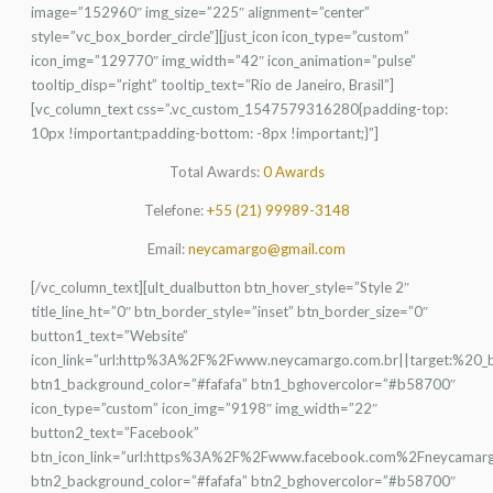
image=”152960″ img_size=”225″ alignment=”center”
style=”vc_box_border_circle”][just_icon icon_type=”custom”
icon_img=”129770″ img_width=”42″ icon_animation=”pulse”
tooltip_disp=”right” tooltip_text=”Rio de Janeiro, Brasil”]
[vc_column_text css=”.vc_custom_1547579316280{padding-top:
10px !important;padding-bottom: -8px !important;}”]
Total Awards:
0 Awards
Telefone:
+55 (21) 99989-3148
Email:
neycamargo@gmail.com
[/vc_column_text][ult_dualbutton btn_hover_style=”Style 2″
title_line_ht=”0″ btn_border_style=”inset” btn_border_size=”0″
button1_text=”Website”
icon_link=”url:http%3A%2F%2Fwww.neycamargo.com.br||target:%20_b
btn1_background_color=”#fafafa” btn1_bghovercolor=”#b58700″
icon_type=”custom” icon_img=”9198″ img_width=”22″
button2_text=”Facebook”
btn_icon_link=”url:https%3A%2F%2Fwww.facebook.com%2Fneycamarg
btn2_background_color=”#fafafa” btn2_bghovercolor=”#b58700″