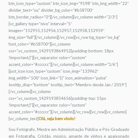
btn_icon_type=”custom” btn_icon_img=”9198″ btn_img_width=”22″
divider_text=”ou” divider_bg_color=”#b58700″
btn_border_radius=”0″][/vc_column][vc_column width=”2/3″]
[vc_gallery type=”nivo” interval=”5″
images=”152955,152956,152957,152958,152959″
img_size=”full”][/vc_column][/vc_row][vc_row bg_type=”no_bg”
font_color=”#b58700″][vc_column
css=”.vc_custom_1429193864952{padding-bottom: 18px
!important;}”][vc_separator color=”custom”
accent_color=”#cccccc”][/vc_column][vc_column width=”1/6″]
[just_icon icon_type=”custom” icon_img=”133962″
img_width=”100″ icon_link=”||” icon_animation=”pulse”
tooltip_disp=”bottom” tooltip_text=”Membro desde Jan / 2019″]
[/vc_column][vc_column
css=”.vc_custom_1429193854656{padding-top: 15px
!important;}”][vc_separator color=”custom”
accent_color=”#cccccc”][/vc_column][/vc_row][vc_row][vc_column]
[vc_column_text]
Olá, seja bem vindo!
Sou Fotógrafo, Mestre em Administração Pública e Pós-Graduado
em Fotografia. Cristão, músico, amante de vinhos e apaixonado