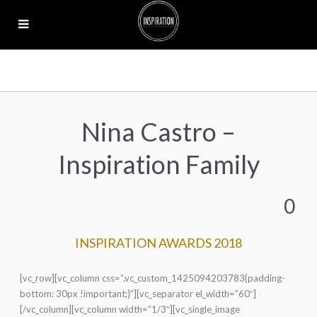
Nina Castro –
Inspiration Family
0
INSPIRATION AWARDS 2018
[vc_row][vc_column css=”.vc_custom_1425094203783{padding-
bottom: 30px !important;}”][vc_separator el_width=”60″]
[/vc_column][vc_column width=”1/3″][vc_single_image