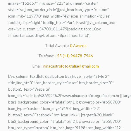
image=”152657″ img_size=”225″ alignment=”center”
style=”vc_box_border_circle”][just_icon icon_type=”custom”
icon_img=”129770″ img_width=”42″ icon_animation=”pulse”
tooltip_disp=”right” tooltip_text=”Pará, Brasil”][vc_column_text
css=”.vc_custom_1547001811479{padding-top: 10px
!important;padding-bottom: -8px !important;}”]
Total Awards:
0 Awards
Telefone:
+55 (11) 96478-7946
Email:
ninacastrofotografia@gmail.com
[/vc_column_text][ult_dualbutton btn_hover_style=”Style 2″
title_line_ht=”0″ btn_border_style=”inset” btn_border_size=”0″
button1_text=”Website”
icon_link=”url:http%3A%2F%2Fwww.ninacastrofotografia.com.br||targ
btn1_background_color=”#fafafa” btn1_bghovercolor=”#b58700″
icon_type=”custom” icon_img=”9198″ img_width=”22″
button2_text=”Facebook” btn_icon_link=”||target:%20_blank”
btn2_background_color=”#fafafa” btn2_bghovercolor=”#b58700″
btn_icon_type=”custom” btn_icon_img=”9198″ btn_img_width=”22″