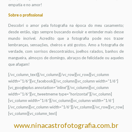
empatia e no amor!
Sobre o profissional
Descobri o amor pela fotografia na época do meu casamento;
desde então, sigo sempre buscando evoluir e entender mais desse
mundo incrível. Acredito que a fotografia pode nos trazer
lembranças, sensações, cheiros e até gostos. Amo a fotografia de
verdade, com sorrisos descontraídos, joelhos ralados, banhos de
mangueira, almoços de domingo, abraços de felicidade ou aqueles
que afagam!
[/vc_column_text][/vc_column][/vc_row][vc_row][vc_column
width=”1/6″][vc_facebook][/vc_column][vc_column width=”1/6″]
[vc_googleplus annotation=”inline”][/vc_column][vc_column
width=”1/6″][vc_tweetmeme type=”horizontal”][/vc_column]
[vc_column width=”1/6″][/vc_column][vc_column width=”1/6″]
[/vc_column][vc_column width=”1/6″][/vc_column][/vc_row][vc_row]
[vc_column][vc_column_text]
www.ninacastrofotografia.com.br