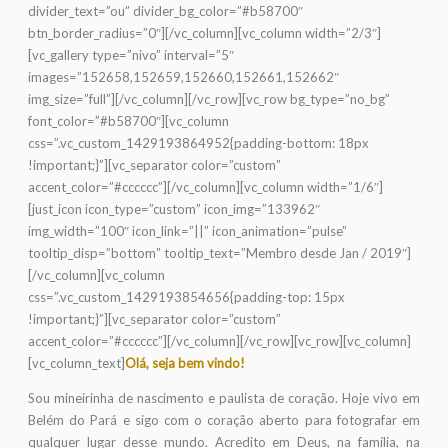
divider_text=”ou” divider_bg_color=”#b58700″
btn_border_radius=”0″][/vc_column][vc_column width=”2/3″]
[vc_gallery type=”nivo” interval=”5″
images=”152658,152659,152660,152661,152662″
img_size=”full”][/vc_column][/vc_row][vc_row bg_type=”no_bg”
font_color=”#b58700″][vc_column
css=”.vc_custom_1429193864952{padding-bottom: 18px
!important;}”][vc_separator color=”custom”
accent_color=”#cccccc”][/vc_column][vc_column width=”1/6″]
[just_icon icon_type=”custom” icon_img=”133962″
img_width=”100″ icon_link=”||” icon_animation=”pulse”
tooltip_disp=”bottom” tooltip_text=”Membro desde Jan / 2019″]
[/vc_column][vc_column
css=”.vc_custom_1429193854656{padding-top: 15px
!important;}”][vc_separator color=”custom”
accent_color=”#cccccc”][/vc_column][/vc_row][vc_row][vc_column]
[vc_column_text]
Olá, seja bem vindo!
Sou mineirinha de nascimento e paulista de coração. Hoje vivo em
Belém do Pará e sigo com o coração aberto para fotografar em
qualquer lugar desse mundo. Acredito em Deus, na família, na