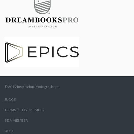
© 2019 Inspiration Photographers.
JUDGE
TERMS OF USE MEMBER
BE A MEMBER
BLOG