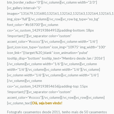
btn_border_radius=”0″][/vc_column][vc_column width=”2/3″]
[vc_gallery interval=”5″
images=”131679,131680,132161,132162,132163,132164,132165,
img_size=”full”][/vc_column][/vc_row][vc_row bg_type=”no_bg”
font_color=”#b58700″][vc_column
css=”.vc_custom_1429193864952{padding-bottom: 18px
!important;}”][vc_separator color=”custom”
accent_color=”#cccccc”][/vc_column][vc_column width=”1/6″]
[just_icon icon_type=”custom” icon_img=”10975″ img_width=”100″
icon_link=”||target:%20_blank” icon_animation=”pulse”
tooltip_disp=”bottom” tooltip_text=”Membro desde Jan / 2016″]
[/vc_column][vc_column width=”1/6″][/vc_column][vc_column
width=”1/6″][/vc_column][vc_column width=”1/6″][/vc_column]
[vc_column width=”1/6″][/vc_column][vc_column width=”1/6″]
[/vc_column][vc_column
css=”.vc_custom_1429193854656{padding-top: 15px
!important;}”][vc_separator color=”custom”
accent_color=”#cccccc”][/vc_column][/vc_row][vc_row][vc_column]
[vc_column_text]
Olá, seja bem vindo!
Fotografo casamentos desde 2011, tenho mais de 50 casamentos