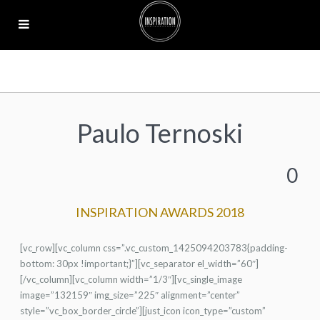
Paulo Ternoski
0
INSPIRATION AWARDS 2018
[vc_row][vc_column css=”.vc_custom_1425094203783{padding-
bottom: 30px !important;}”][vc_separator el_width=”60″]
[/vc_column][vc_column width=”1/3″][vc_single_image
image=”132159″ img_size=”225″ alignment=”center”
style=”vc_box_border_circle”][just_icon icon_type=”custom”