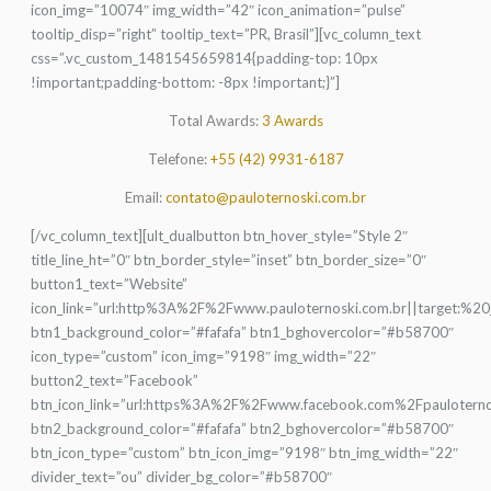
icon_img=”10074″ img_width=”42″ icon_animation=”pulse”
tooltip_disp=”right” tooltip_text=”PR, Brasil”][vc_column_text
css=”.vc_custom_1481545659814{padding-top: 10px
!important;padding-bottom: -8px !important;}”]
Total Awards:
3 Awards
Telefone:
+55 (42) 9931-6187
Email:
contato@pauloternoski.com.br
[/vc_column_text][ult_dualbutton btn_hover_style=”Style 2″
title_line_ht=”0″ btn_border_style=”inset” btn_border_size=”0″
button1_text=”Website”
icon_link=”url:http%3A%2F%2Fwww.pauloternoski.com.br||target:%20
btn1_background_color=”#fafafa” btn1_bghovercolor=”#b58700″
icon_type=”custom” icon_img=”9198″ img_width=”22″
button2_text=”Facebook”
btn_icon_link=”url:https%3A%2F%2Fwww.facebook.com%2Fpauloternosk
btn2_background_color=”#fafafa” btn2_bghovercolor=”#b58700″
btn_icon_type=”custom” btn_icon_img=”9198″ btn_img_width=”22″
divider_text=”ou” divider_bg_color=”#b58700″