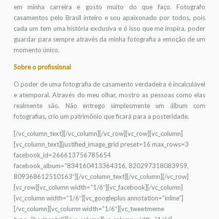
em minha carreira e gosto muito do que faço. Fotografo
casamentos pelo Brasil inteiro e sou apaixonado por todos, pois
cada um tem uma história exclusiva e é isso que me inspira, poder
guardar para sempre através da minha fotografia a emoção de um
momento único.
Sobre o profissional
O poder de uma fotografia de casamento verdadeira é incalculável
e atemporal. Através do meu olhar, mostro as pessoas como elas
realmente são. Não entrego simplesmente um álbum com
fotografias, crio um patrimônio que ficará para a posteridade.
[/vc_column_text][/vc_column][/vc_row][vc_row][vc_column]
[vc_column_text][justified_image_grid preset=16 max_rows=3
facebook_id=266613756785654
facebook_album=”834160413364316, 820297318083959,
809368612510163″][/vc_column_text][/vc_column][/vc_row]
[vc_row][vc_column width=”1/6″][vc_facebook][/vc_column]
[vc_column width=”1/6″][vc_googleplus annotation=”inline”]
[/vc_column][vc_column width=”1/6″][vc_tweetmeme