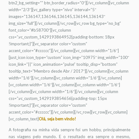
btn2_bg_setting=”” btn_border_radius=”0″][/vc_column][vc_column
width=”2/3″][vc_gallery type=”nivo” interval=”5″
images=”136147,136146,136145,136144,136143″
img_size=”full”][/vc_column][/vc_row][vc_row bg_type=”no_bg”
font_color=”#b58700″][vc_column
css=”.vc_custom_1429193864952{padding-bottom: 18px
!important;}”][vc_separator color=”custom”
accent_color=”#cccccc”][/vc_column][vc_column width=”1/6″]
[just_icon icon_type=”custom” icon_img=”10975″ img_width=”100″
icon_link=”||” icon_animation=”pulse” tooltip_disp=”bottom”
tooltip_text=”Membro desde Abr / 2017″][/vc_column][vc_column
width=”1/6″][/vc_column][vc_column width=”1/6″][/vc_column]
[vc_column width=”1/6″][/vc_column][vc_column width=”1/6″]
[/vc_column][vc_column width=”1/6″][/vc_column][vc_column
css=”.vc_custom_1429193854656{padding-top: 15px
!important;}”][vc_separator color=”custom”
accent_color=”#cccccc”][/vc_column][/vc_row][vc_row][vc_column]
[vc_column_text]
Olá, seja bem vindo!
A fotografia na minha vida sempre foi um hobby, principalmente
nas viagens pelo mundo. E o resultado era sempre o mesmo,