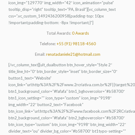
icon_img=”129770″ img_width=”42″ icon_animation=”pulse”
tooltip_disp=”right” tooltip_text=”PA, Brasil”][vc_column_text
css=”.vc_custom_1492436200958{padding-top: 10px
!important;padding-bottom: -8px !important;}”]
Total Awards:
0 Awards
Telefone:
+55 (91) 98118-4560
Email:
renatadaniele21@hotmail.com
[/vc_column_text][ult_dualbutton btn_hover_style=”Style 2″
title_line_ht=”0″ btn_border_style=”inset” btn_border_size=”0″
button1_text=”Website”
icon_link=”url:http%3A%2F%2Fwww.2rcriativa.com.br%2F||target:%20
btn1_background_color=”#fafafa” btn1_bghovercolor=”#b58700″
btn1_icon_setting=”” icon_type=”custom” icon_img=”9198″
img_width=”22″ button2_text=”Facebook”
btn_icon_link=”url:https%3A%2F%2Fwww.facebook.com%2F2RCriativa
btn2_background_color=”#fafafa” btn2_bghovercolor=”#b58700″
btn_icon_type=”custom” btn_icon_img=”9198″ btn_img_width=”22″
divider_text=”ou” divider_bg_color=”#b58700″ bt1typo-setting=””