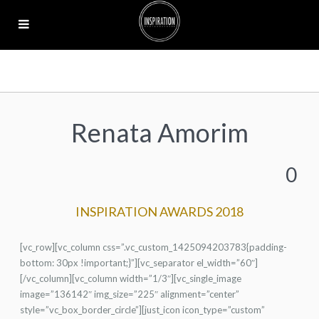
Renata Amorim
0
INSPIRATION AWARDS 2018
[vc_row][vc_column css=”.vc_custom_1425094203783{padding-
bottom: 30px !important;}”][vc_separator el_width=”60″]
[/vc_column][vc_column width=”1/3″][vc_single_image
image=”136142″ img_size=”225″ alignment=”center”
style=”vc_box_border_circle”][just_icon icon_type=”custom”