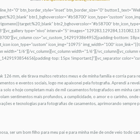
e_line_ht=”0″ btn_border_style=”inset” btn_border_size=”0″ button1_text=”We
et:%20_blank” btn1_bghovercolor=”#b58700″ icon_type=”custom” icon_im
omenn||target:%20_blank” btn2_bghovercolor=”#b58700″ btn_icon_type=
/3″][vc_gallery type=”nivo” interval=”5″ images=”129283,129284,131082,
58700″][vc_column css=”.vc_custom_1429193864952{padding-bottom: 18px !
st_icon icon_type=”custom” icon_img=”10975″ img_width=”100″ icon_link=”||
n width=”1/6″][/vc_column][vc_column width=”1/6″][/vc_column][vc_column 
m_1429193854656{padding-top: 15px !important;}”][vc_separator color=”cus
 126 mm, ele tirava muitos retratos meus e de minha família e corria para re
casamentos e eventos sociais, logo me apaixonei pela fotografia. Aprendi a rev
ra solo e hoje completam mais de mil casamentos fotografados em minha carre
 rolam sentimentos mais profundos, a cumplicidade, o amor e o carinho, onde
ações e tecnologias para fotografias de casamentos, aprimorando sempre par
sposa, ser um bom filho para meu pai e para minha mãe de onde veio todo ca