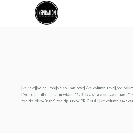
[vc_row][vc_column][vc_column_text]
[/vc_column_text][/vc_col
[/vc_column][vc_column width=”1/3″][vc_single_image image=”1
tooltip_disp=”right” tooltip_text=”PR, Brasil”][vc_column_tex