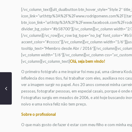
[/vc_column_text][ult_dualbutton btn_hover_style=”Style 2″ titl
icon_link=”url:http%3A%2F%2Fwww.rodrigomenn.com%2F||targ
btn_icon_link=”url:http%3A%2F%2Fwww.facebook.com%2Frodrig
divider_bg_color=”#b58700″][/vc_column][vc_column width=”2
[/vc_column][/vc_row][vc_row bg_type=”no_bg” font_color=”#b
accent_color=”#cccccc”][/vc_column][vc_column width=”1/6″][ju
tooltip_text=”Membro desde Abr / 2016″][/vc_column][vc_colum
[vc_column width=”1/6″][/vc_column][vc_column css=”.vc_custo
[vc_column][vc_column_text]
Olá, seja bem vindo!
O primeiro fotógrafo a me inspirar foi meu pai, uma câmera Kodak
influência dos meus tios, fui trabalhar com eles, auxiliava nos 
ver a imagem surgir no papel. Aos 20 anos comecei minha carrei
pessoas, fotografar pessoas, em especial casais, porque é onde
Fotografias surgiu em meados de 2006, e até hoje buscando inov
noivo e uma noiva feliz não tem preço.
Sobre o profissional
O que mais gosto de fazer é estar com meu filho e com minha e