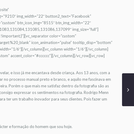
bsite”
g=”9210″ img_width=”22″ button2_text=”Facebook”
”custom” btn_icon_img=”8515″ btn_img_width=”22″
131083,131084,131085,131086,137099″ img_size=”full”]
important;}”][vc_separator color=”custom”
target:%20_blank” icon_animation=”pulse” tooltip_disp=”bottom”
width=”1/6″][/vc_column][vc_column width=”1/6″][/vc_column]
tom” accent_color=”#cccccc”][/vc_column][/vc_row][vc_row]
velar, e isso já me encantava desde criança. Aos 13 anos, com a
elar no processo manual preto e branco, e aquilo me fascinava em
ira. Porém o que mais me satisfaz dentro da fotografia são as
 consigo expressar os sentimentos na fotografia. Rodrigo Menn
a ter um trabalho inovador para seus clientes. Pois fazer um
rácter e formação do homem que sou hoje.