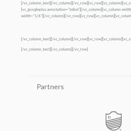
[/vc_column_text][/vc_column][/vc_row][vc_row][vc_column][vc_
[vc_googleplus annotation=”inline”][/vc_column][vc_column wid
width=”1/6″][/vc_column][/vc_row][vc_row][vc_column][vc_colum
[/vc_column_text][/vc_column][/vc_row][vc_row][vc_column][vc_
[/vc_column_text][/vc_column][/vc_row]