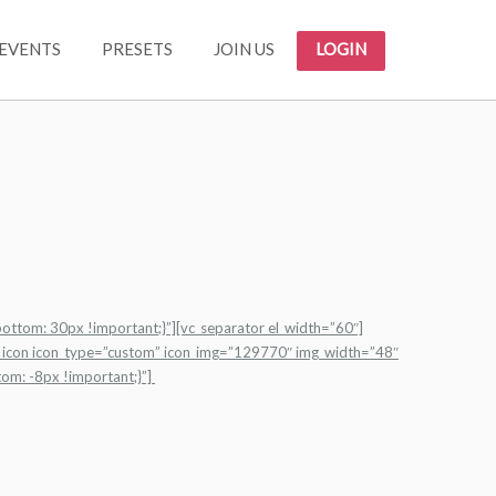
EVENTS
PRESETS
JOIN US
LOGIN
ttom: 30px !important;}”][vc_separator el_width=”60″]
st_icon icon_type=”custom” icon_img=”129770″ img_width=”48″
om: -8px !important;}”]