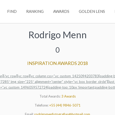
FIND
RANKING
AWARDS
GOLDEN LENS
Rodrigo Menn
0
INSPIRATION AWARDS 2018
umn][/vc_row][vc_row][vc_column css=”.vc_custom_1425094203783{padding-bo
27285″ img_size=”225″ alignment=”center” style=”vc_box_border_circle”][ju
t css=”.vc_custom_1496059572724{padding-top: 10px !important;padding-bott
Total Awards:
3 Awards
Telefone:
+55
(44) 9846-5071
Email:
rodrigomenfotografias@hotmail.com