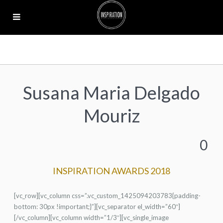
Susana Maria Delgado
Mouriz
0
INSPIRATION AWARDS 2018
[vc_row][vc_column css=”.vc_custom_1425094203783{padding-
bottom: 30px !important;}”][vc_separator el_width=”60″]
[/vc_column][vc_column width=”1/3″][vc_single_image