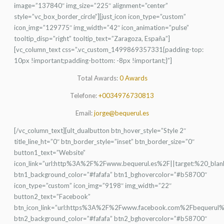
image=”137840″ img_size=”225″ alignment=”center”
style=”vc_box_border_circle”][just_icon icon_type=”custom”
icon_img=”129775″ img_width=”42″ icon_animation=”pulse”
tooltip_disp=”right” tooltip_text=”Zaragoza, España”]
[vc_column_text css=”.vc_custom_1499869357331{padding-top:
10px !important;padding-bottom: -8px !important;}”]
Total Awards:
0 Awards
Telefone:
+0034976730813
Email:
jorge@bequerul.es
[/vc_column_text][ult_dualbutton btn_hover_style=”Style 2″
title_line_ht=”0″ btn_border_style=”inset” btn_border_size=”0″
button1_text=”Website”
icon_link=”url:http%3A%2F%2Fwww.bequerul.es%2F||target:%20_blan
btn1_background_color=”#fafafa” btn1_bghovercolor=”#b58700″
icon_type=”custom” icon_img=”9198″ img_width=”22″
button2_text=”Facebook”
btn_icon_link=”url:https%3A%2F%2Fwww.facebook.com%2Fbequerul%2
btn2_background_color=”#fafafa” btn2_bghovercolor=”#b58700″