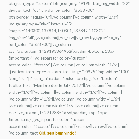
btn_icon_type=”custom” btn_icon_img=”9198″ btn_img_width=”22″
divider_text=”ou” divider_bg_color=”#b58700″
btn_border_radius=”0″][/vc_column][vc_column width=”2/3″]
[vc_gallery type=”nivo” interval=”5″
images=”140300,137844,140301,137842,140302″
img_size=”full”][/vc_column][/vc_row][vc_row bg_type=”no_bg”
font_color=”#b58700″][vc_column
css=”.vc_custom_1429193864952{padding-bottom: 18px
!important;}”][vc_separator color=”custom”
accent_color=”#cccccc”][/vc_column][vc_column width=”1/6″]
[just_icon icon_type=”custom” icon_img=”10975″ img_width=”100″
icon_link=”||” icon_animation=”pulse” tooltip_disp=”bottom”
tooltip_text=”Membro desde Jul / 2017″][/vc_column][vc_column
width=”1/6″][/vc_column][vc_column width=”1/6″][/vc_column]
[vc_column width=”1/6″][/vc_column][vc_column width=”1/6″]
[/vc_column][vc_column width=”1/6″][/vc_column][vc_column
css=”.vc_custom_1429193854656{padding-top: 15px
!important;}”][vc_separator color=”custom”
accent_color=”#cccccc”][/vc_column][/vc_row][vc_row][vc_column]
[vc_column_text]
Olá, seja bem vindo!