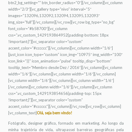
btn2_bg_setting=”” btn_border_radius=”0″][/vc_column][vc_column
width=”2/3″][vc_gallery type=”nivo” interval=”5″
images=”132096,132092,132094,132095,132093″
img_size=”full”][/vc_column][/vc_row][vc_row bg_type=”no_bg”
font_color=”#b58700″][vc_column
css=”.vc_custom_1429193864952{padding-bottom: 18px
!important;}”][vc_separator color=”custom”
accent_color=”#cccccc”][/vc_column][vc_column width=”1/6″]
[just_icon icon_type=”custom” icon_img=”10975″ img_width=”100″
icon_link=”||” icon_animation=”pulse” tooltip_disp=”bottom”
tooltip_text=”Membro desde Dez / 2016″][/vc_column][vc_column
width=”1/6″][/vc_column][vc_column width=”1/6″][/vc_column]
[vc_column width=”1/6″][/vc_column][vc_column width=”1/6″]
[/vc_column][vc_column width=”1/6″][/vc_column][vc_column
css=”.vc_custom_1429193854656{padding-top: 15px
!important;}”][vc_separator color=”custom”
accent_color=”#cccccc”][/vc_column][/vc_row][vc_row][vc_column]
[vc_column_text]
Olá, seja bem vindo!
Fotógrafo, designer gráfico, formado em marketing. Ao longo da
minha trajetória de vida, ultrapassei barreiras geográficas pela