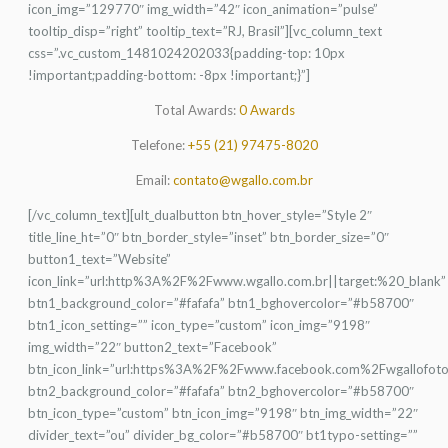
icon_img=”129770″ img_width=”42″ icon_animation=”pulse”
tooltip_disp=”right” tooltip_text=”RJ, Brasil”][vc_column_text
css=”.vc_custom_1481024202033{padding-top: 10px
!important;padding-bottom: -8px !important;}”]
Total Awards:
0 Awards
Telefone:
+55 (21) 97475-8020
Email:
contato@wgallo.com.br
[/vc_column_text][ult_dualbutton btn_hover_style=”Style 2″
title_line_ht=”0″ btn_border_style=”inset” btn_border_size=”0″
button1_text=”Website”
icon_link=”url:http%3A%2F%2Fwww.wgallo.com.br||target:%20_blank”
btn1_background_color=”#fafafa” btn1_bghovercolor=”#b58700″
btn1_icon_setting=”” icon_type=”custom” icon_img=”9198″
img_width=”22″ button2_text=”Facebook”
btn_icon_link=”url:https%3A%2F%2Fwww.facebook.com%2Fwgallofotog
btn2_background_color=”#fafafa” btn2_bghovercolor=”#b58700″
btn_icon_type=”custom” btn_icon_img=”9198″ btn_img_width=”22″
divider_text=”ou” divider_bg_color=”#b58700″ bt1typo-setting=””