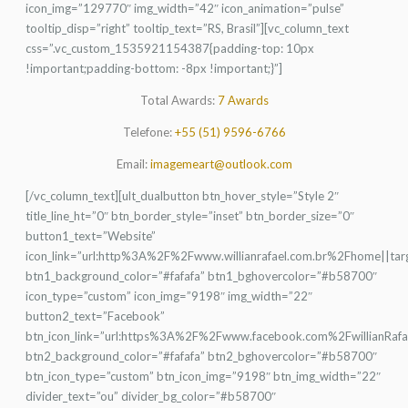
icon_img=”129770″ img_width=”42″ icon_animation=”pulse”
tooltip_disp=”right” tooltip_text=”RS, Brasil”][vc_column_text
css=”.vc_custom_1535921154387{padding-top: 10px
!important;padding-bottom: -8px !important;}”]
Total Awards:
7 Awards
Telefone:
+55 (51) 9596-6766
Email:
imagemeart@outlook.com
[/vc_column_text][ult_dualbutton btn_hover_style=”Style 2″
title_line_ht=”0″ btn_border_style=”inset” btn_border_size=”0″
button1_text=”Website”
icon_link=”url:http%3A%2F%2Fwww.willianrafael.com.br%2Fhome||tar
btn1_background_color=”#fafafa” btn1_bghovercolor=”#b58700″
icon_type=”custom” icon_img=”9198″ img_width=”22″
button2_text=”Facebook”
btn_icon_link=”url:https%3A%2F%2Fwww.facebook.com%2FwillianRafae
btn2_background_color=”#fafafa” btn2_bghovercolor=”#b58700″
btn_icon_type=”custom” btn_icon_img=”9198″ btn_img_width=”22″
divider_text=”ou” divider_bg_color=”#b58700″