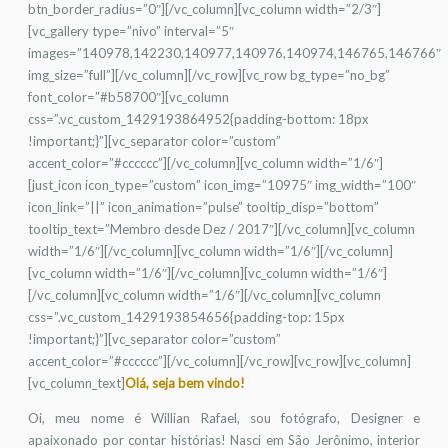
btn_border_radius=”0″][/vc_column][vc_column width=”2/3″]
[vc_gallery type=”nivo” interval=”5″
images=”140978,142230,140977,140976,140974,146765,146766″
img_size=”full”][/vc_column][/vc_row][vc_row bg_type=”no_bg”
font_color=”#b58700″][vc_column
css=”.vc_custom_1429193864952{padding-bottom: 18px
!important;}”][vc_separator color=”custom”
accent_color=”#cccccc”][/vc_column][vc_column width=”1/6″]
[just_icon icon_type=”custom” icon_img=”10975″ img_width=”100″
icon_link=”||” icon_animation=”pulse” tooltip_disp=”bottom”
tooltip_text=”Membro desde Dez / 2017″][/vc_column][vc_column
width=”1/6″][/vc_column][vc_column width=”1/6″][/vc_column]
[vc_column width=”1/6″][/vc_column][vc_column width=”1/6″]
[/vc_column][vc_column width=”1/6″][/vc_column][vc_column
css=”.vc_custom_1429193854656{padding-top: 15px
!important;}”][vc_separator color=”custom”
accent_color=”#cccccc”][/vc_column][/vc_row][vc_row][vc_column]
[vc_column_text]
Olá, seja bem vindo!
Oi, meu nome é Willian Rafael, sou fotógrafo, Designer e
apaixonado por contar histórias! Nasci em São Jerônimo, interior