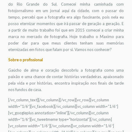
do Rio Grande do Sul. Comecei minha caminhada com
fotojornalismo em um jornal aqui da cidade, com o passar do
tempo, percebi que a fotografia era algo fascinante, pois nela eu
posso eternizar momentos que irá passar de geração a geração. E
a partir de muito trabalho foi que em 2015 comecei a criar minha
marca no mercado de fotografia. Hoje trabalho o Maximo para
poder dar para que meus clientes tenham suas memórias
eternizadas em fotos que falam por si. Vamos nos conhecer?
Sobre o profissional
Gaúcho de alma e coração descobriu a fotografia como uma
paixão e uma chance de contar histórias verdadeiras. apaixonado
pela vida e por histórias, encontra inspiração nos finais de tarde
nos fundos de casa.
[/vc_column_text][/vc_column][/vc_row][vc_row][vc_column
width=”1/6″][vc_facebook][/vc_column][vc_column width=”1/6″]
[vc_googleplus annotation=”inline”][/vc_column][vc_column
width=”1/6″][vc_tweetmeme type=”horizontal”][/vc_column]
[vc_column width=”1/6″][/vc_column][vc_column width=”1/6″]