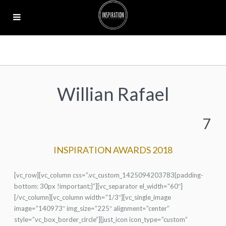
Willian Rafael
7
INSPIRATION AWARDS 2018
[vc_row][vc_column css=”.vc_custom_1425094203783{padding-
bottom: 30px !important;}”][vc_separator el_width=”60″]
[/vc_column][vc_column width=”1/3″][vc_single_image
image=”140973″ img_size=”225″ alignment=”center”
style=”vc_box_border_circle”][just_icon icon_type=”custom”