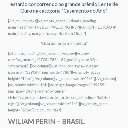
estarão concorrendo ao grande prêmio Lente de
Ouro na categoria “Casamento do Ano”.
[/vc_column_text][vc_empty_space][ultimate_heading
main_heading=”THE BEST WEDDING INSPIRATION – EDIÇÃO 4″
main_heading_margin=”margin-bottom:18px;”]
*Lista por ordem alfabética*
[/ultimate_heading][/vc_column][/vc_row][vc_row
css=”.vc_custom_1470847854189{padding-top: 32px
!important;}”][vc_column][just_icon icon_type=”custom”
icon_img=”129047″ img_width=”780″][vc_empty_space
height=”42px”][/vc_column][vc_column width=”1/4″][/vc_column]
[vc_column width=”1/4″][vc_single_image image=”139159″
img_size=”245″ alignment=”center”
style=”vc_box_shadow_border_circle” css_animation=”left-to-
right”][/vc_column][vc_column width=”1/2″][vc_empty_space
height=”26px”][vc_column_text]
WILIAM PERIN – BRASIL