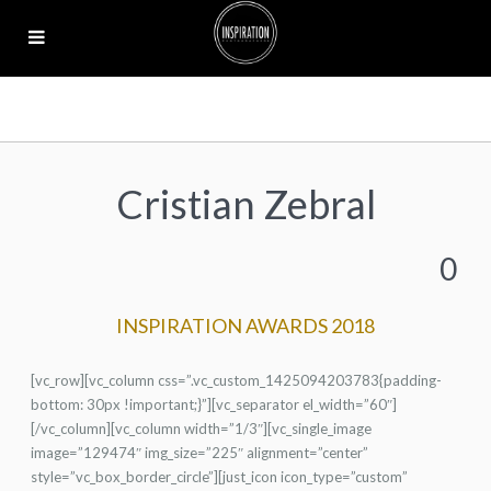
Cristian Zebral
0
INSPIRATION AWARDS 2018
[vc_row][vc_column css=”.vc_custom_1425094203783{padding-
bottom: 30px !important;}”][vc_separator el_width=”60″]
[/vc_column][vc_column width=”1/3″][vc_single_image
image=”129474″ img_size=”225″ alignment=”center”
style=”vc_box_border_circle”][just_icon icon_type=”custom”