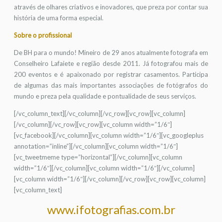
através de olhares criativos e inovadores, que preza por contar sua
história de uma forma especial.
Sobre o profissional
De BH para o mundo! Mineiro de 29 anos atualmente fotografa em
Conselheiro Lafaiete e região desde 2011. Já fotografou mais de
200 eventos e é apaixonado por registrar casamentos. Participa
de algumas das mais importantes associações de fotógrafos do
mundo e preza pela qualidade e pontualidade de seus serviços.
[/vc_column_text][/vc_column][/vc_row][vc_row][vc_column]
[/vc_column][/vc_row][vc_row][vc_column width=”1/6″]
[vc_facebook][/vc_column][vc_column width=”1/6″][vc_googleplus
annotation=”inline”][/vc_column][vc_column width=”1/6″]
[vc_tweetmeme type=”horizontal”][/vc_column][vc_column
width=”1/6″][/vc_column][vc_column width=”1/6″][/vc_column]
[vc_column width=”1/6″][/vc_column][/vc_row][vc_row][vc_column]
[vc_column_text]
www.ifotografias.com.br