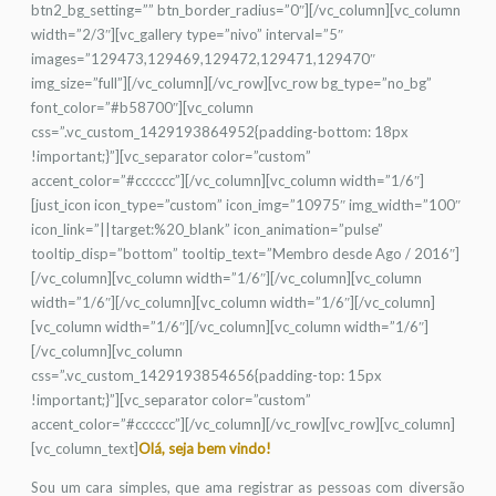
btn2_bg_setting=”” btn_border_radius=”0″][/vc_column][vc_column
width=”2/3″][vc_gallery type=”nivo” interval=”5″
images=”129473,129469,129472,129471,129470″
img_size=”full”][/vc_column][/vc_row][vc_row bg_type=”no_bg”
font_color=”#b58700″][vc_column
css=”.vc_custom_1429193864952{padding-bottom: 18px
!important;}”][vc_separator color=”custom”
accent_color=”#cccccc”][/vc_column][vc_column width=”1/6″]
[just_icon icon_type=”custom” icon_img=”10975″ img_width=”100″
icon_link=”||target:%20_blank” icon_animation=”pulse”
tooltip_disp=”bottom” tooltip_text=”Membro desde Ago / 2016″]
[/vc_column][vc_column width=”1/6″][/vc_column][vc_column
width=”1/6″][/vc_column][vc_column width=”1/6″][/vc_column]
[vc_column width=”1/6″][/vc_column][vc_column width=”1/6″]
[/vc_column][vc_column
css=”.vc_custom_1429193854656{padding-top: 15px
!important;}”][vc_separator color=”custom”
accent_color=”#cccccc”][/vc_column][/vc_row][vc_row][vc_column]
[vc_column_text]
Olá, seja bem vindo!
Sou um cara simples, que ama registrar as pessoas com diversão