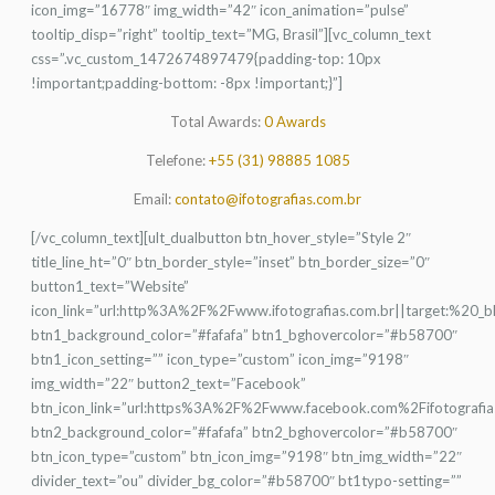
icon_img=”16778″ img_width=”42″ icon_animation=”pulse”
tooltip_disp=”right” tooltip_text=”MG, Brasil”][vc_column_text
css=”.vc_custom_1472674897479{padding-top: 10px
!important;padding-bottom: -8px !important;}”]
Total Awards:
0 Awards
Telefone:
+55 (31) 98885 1085
Email:
contato@ifotografias.com.br
[/vc_column_text][ult_dualbutton btn_hover_style=”Style 2″
title_line_ht=”0″ btn_border_style=”inset” btn_border_size=”0″
button1_text=”Website”
icon_link=”url:http%3A%2F%2Fwww.ifotografias.com.br||target:%20_b
btn1_background_color=”#fafafa” btn1_bghovercolor=”#b58700″
btn1_icon_setting=”” icon_type=”custom” icon_img=”9198″
img_width=”22″ button2_text=”Facebook”
btn_icon_link=”url:https%3A%2F%2Fwww.facebook.com%2Fifotografia
btn2_background_color=”#fafafa” btn2_bghovercolor=”#b58700″
btn_icon_type=”custom” btn_icon_img=”9198″ btn_img_width=”22″
divider_text=”ou” divider_bg_color=”#b58700″ bt1typo-setting=””